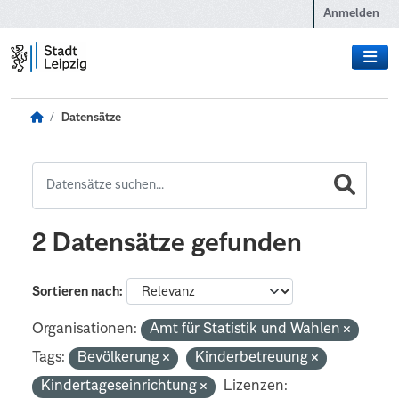
Zum Hauptinhalt wechseln
Anmelden
Datensätze
2 Datensätze gefunden
Sortieren nach
Organisationen:
Amt für Statistik und Wahlen
Tags:
Bevölkerung
Kinderbetreuung
Kindertageseinrichtung
Lizenzen: