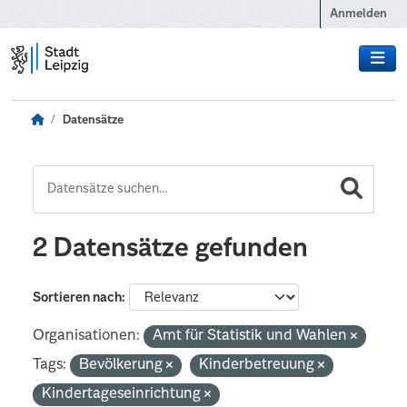
Zum Hauptinhalt wechseln
Anmelden
Datensätze
2 Datensätze gefunden
Sortieren nach
Organisationen:
Amt für Statistik und Wahlen
Tags:
Bevölkerung
Kinderbetreuung
Kindertageseinrichtung