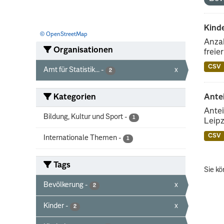
Kind
© OpenStreetMap
Anzah
Organisationen
freie
CSV
Amt für Statistik...
-
x
2
Kategorien
Ante
Antei
Bildung, Kultur und Sport
-
1
Leipz
CSV
Internationale Themen
-
1
Tags
Sie kö
Bevölkerung
-
x
2
Kinder
-
x
2