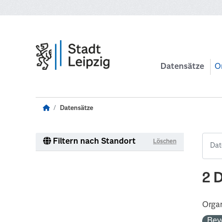
Zum Hauptinhalt wechseln
Datensätze
O
Datensätze
Filtern nach Standort
Löschen
2 
Organ
Bev