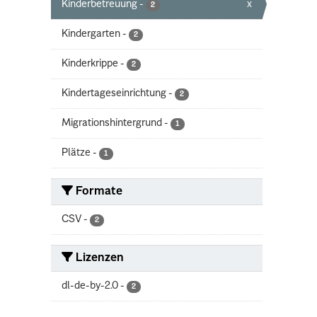
Kinderbetreuung
-
x
2
Kindergarten
-
2
Kinderkrippe
-
2
Kindertageseinrichtung
-
2
Migrationshintergrund
-
1
Plätze
-
1
Formate
CSV
-
2
Lizenzen
dl-de-by-2.0
-
2