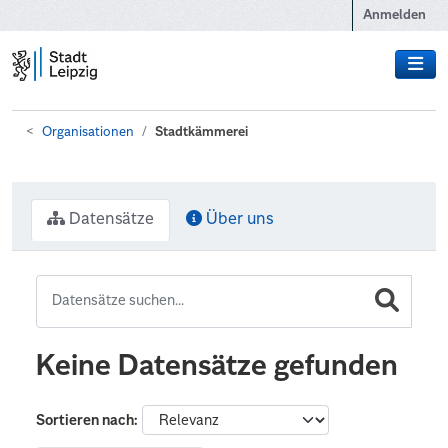
Zum Hauptinhalt wechseln
Anmelden
Organisationen
Stadtkämmerei
Datensätze
Über uns
Keine Datensätze gefunden
Sortieren nach