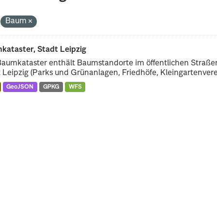
Baum
kataster, Stadt Leipzig
Baumkataster enthält Baumstandorte im öffentlichen Straß
 Leipzig (Parks und Grünanlagen, Friedhöfe, Kleingartenverei
GeoJSON
GPKG
WFS