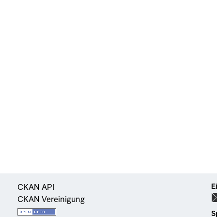
E
CKAN API
CKAN Vereinigung
S