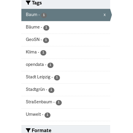
Tags
Baum
-
x
1
Bäume
-
1
GeoSN
-
1
Klima
-
1
opendata
-
1
Stadt Leipzig
-
1
Stadtgrün
-
1
Straßenbaum
-
1
Umwelt
-
1
Formate