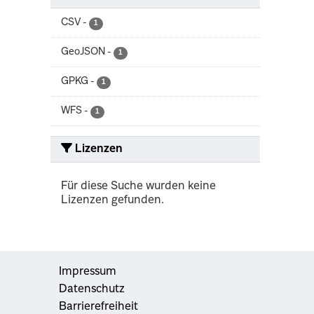
CSV
-
1
GeoJSON
-
1
GPKG
-
1
WFS
-
1
Lizenzen
Für diese Suche wurden keine
Lizenzen gefunden.
Impressum
Datenschutz
Barrierefreiheit