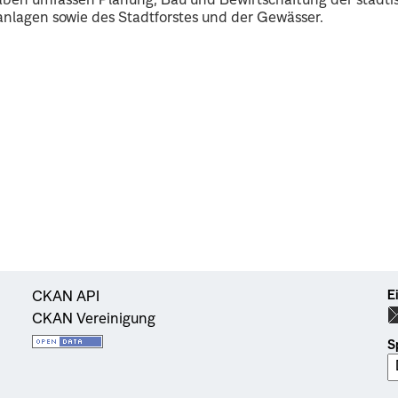
ben umfassen Planung, Bau und Bewirtschaftung der städti
nlagen sowie des Stadtforstes und der Gewässer.
E
CKAN API
CKAN Vereinigung
S