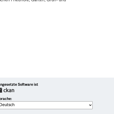
schen Friedhöfe, Gärten, Grün- und
ingesetzte Software ist
prache