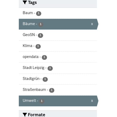
Tags
Baum
-
1
Bäume
-
x
1
GeoSN
-
1
Klima
-
1
opendata
-
1
Stadt Leipzig
-
1
Stadtgrün
-
1
Straßenbaum
-
1
Umwelt
-
x
1
Formate