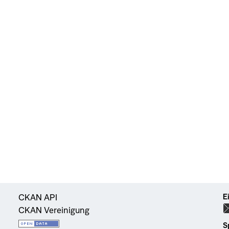
E
CKAN API
CKAN Vereinigung
S