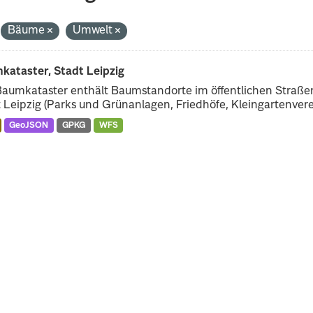
Bäume
Umwelt
kataster, Stadt Leipzig
Baumkataster enthält Baumstandorte im öffentlichen Straß
 Leipzig (Parks und Grünanlagen, Friedhöfe, Kleingartenverei
GeoJSON
GPKG
WFS