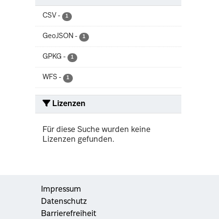
CSV
-
1
GeoJSON
-
1
GPKG
-
1
WFS
-
1
Lizenzen
Für diese Suche wurden keine
Lizenzen gefunden.
Impressum
Datenschutz
Barrierefreiheit