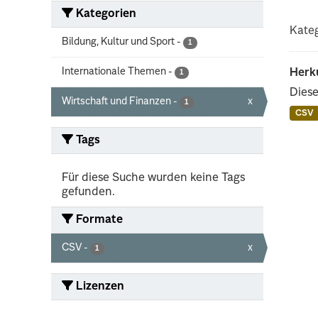
Kategorien
Kateg
Bildung, Kultur und Sport
-
1
Internationale Themen
-
Herk
1
Diese
Wirtschaft und Finanzen
-
x
1
CSV
Tags
Für diese Suche wurden keine Tags
gefunden.
Formate
CSV
-
x
1
Lizenzen