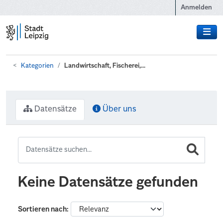
Zum Hauptinhalt wechseln
Anmelden
Kategorien
Landwirtschaft, Fischerei,...
Datensätze
Über uns
Keine Datensätze gefunden
Sortieren nach