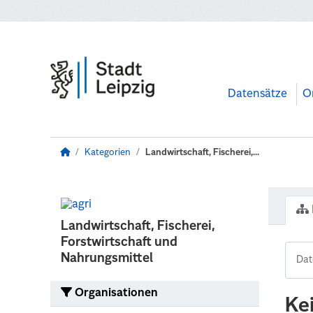
Zum Hauptinhalt wechseln
Datensätze
O
Kategorien
Landwirtschaft, Fischerei,...
Landwirtschaft, Fischerei,
Forstwirtschaft und
Nahrungsmittel
Organisationen
Ke