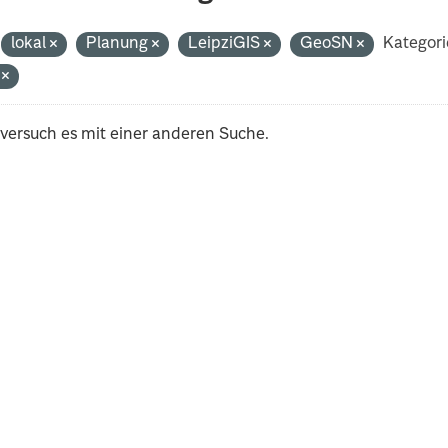
lokal
Planung
LeipziGIS
GeoSN
Kategori
i
 versuch es mit einer anderen Suche.