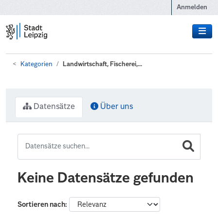
Zum Hauptinhalt wechseln
Anmelden
Kategorien
Landwirtschaft, Fischerei,...
Datensätze
Über uns
Keine Datensätze gefunden
Sortieren nach