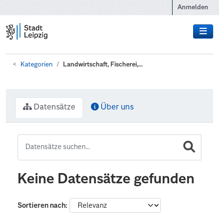
Zum Hauptinhalt wechseln
Anmelden
Kategorien
Landwirtschaft, Fischerei,...
Datensätze
Über uns
Keine Datensätze gefunden
Sortieren nach