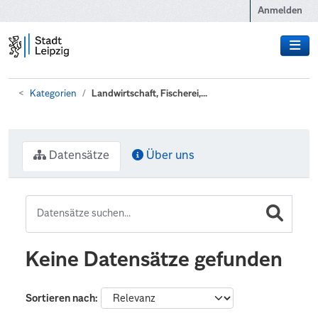
Zum Hauptinhalt wechseln
Anmelden
Kategorien
Landwirtschaft, Fischerei,...
Datensätze
Über uns
Keine Datensätze gefunden
Sortieren nach