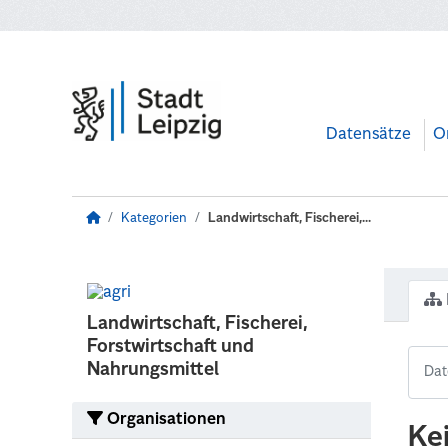
Zum Hauptinhalt wechseln
Datensätze
O
Kategorien
Landwirtschaft, Fischerei,...
Landwirtschaft, Fischerei,
Forstwirtschaft und
Nahrungsmittel
Organisationen
Ke