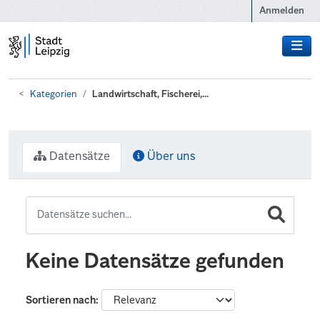
Zum Hauptinhalt wechseln
Anmelden
Kategorien
Landwirtschaft, Fischerei,...
Datensätze
Über uns
Keine Datensätze gefunden
Sortieren nach