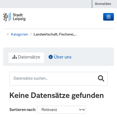
Zum Hauptinhalt wechseln
Anmelden
Kategorien
Landwirtschaft, Fischerei,...
Datensätze
Über uns
Keine Datensätze gefunden
Sortieren nach