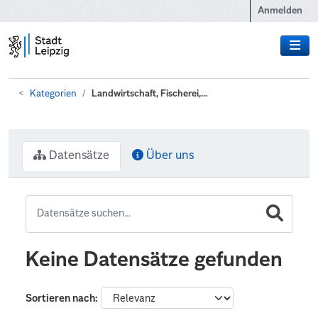
Zum Hauptinhalt wechseln
Anmelden
Kategorien
Landwirtschaft, Fischerei,...
Datensätze
Über uns
Keine Datensätze gefunden
Sortieren nach