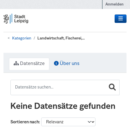
Zum Hauptinhalt wechseln
Anmelden
Kategorien
Landwirtschaft, Fischerei,...
Datensätze
Über uns
Keine Datensätze gefunden
Sortieren nach