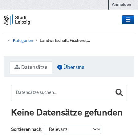
Zum Hauptinhalt wechseln
Anmelden
Kategorien
Landwirtschaft, Fischerei,...
Datensätze
Über uns
Keine Datensätze gefunden
Sortieren nach