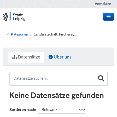
Zum Hauptinhalt wechseln
Anmelden
Kategorien
Landwirtschaft, Fischerei,...
Datensätze
Über uns
Keine Datensätze gefunden
Sortieren nach