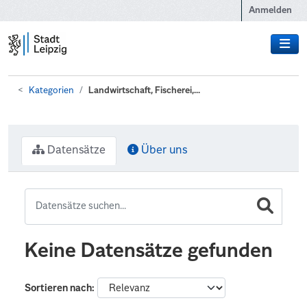
Zum Hauptinhalt wechseln
Anmelden
Kategorien
Landwirtschaft, Fischerei,...
Datensätze
Über uns
Keine Datensätze gefunden
Sortieren nach