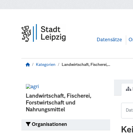
Zum Hauptinhalt wechseln
Datensätze
O
Kategorien
Landwirtschaft, Fischerei,...
Landwirtschaft, Fischerei,
Forstwirtschaft und
Nahrungsmittel
Organisationen
Ke