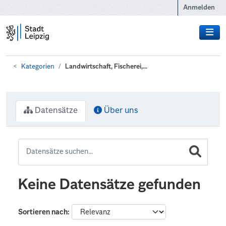
Zum Hauptinhalt wechseln
Anmelden
Kategorien
Landwirtschaft, Fischerei,...
Datensätze
Über uns
Keine Datensätze gefunden
Sortieren nach