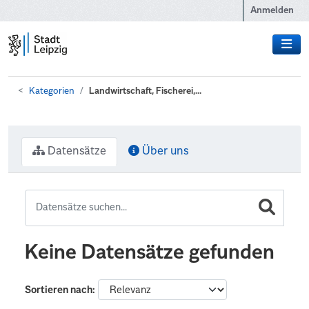
Zum Hauptinhalt wechseln
Anmelden
Kategorien
Landwirtschaft, Fischerei,...
Datensätze
Über uns
Keine Datensätze gefunden
Sortieren nach