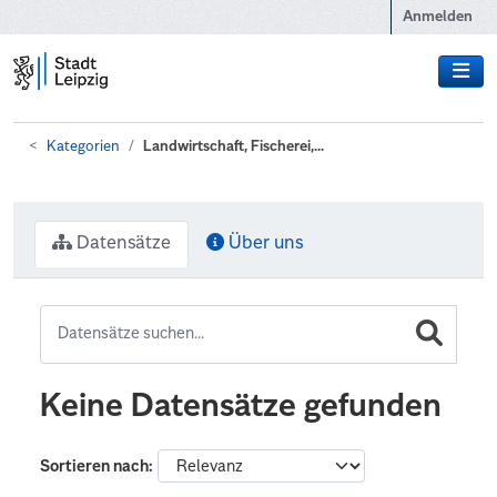
Zum Hauptinhalt wechseln
Anmelden
Kategorien
Landwirtschaft, Fischerei,...
Datensätze
Über uns
Keine Datensätze gefunden
Sortieren nach