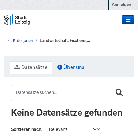
Zum Hauptinhalt wechseln
Anmelden
Kategorien
Landwirtschaft, Fischerei,...
Datensätze
Über uns
Keine Datensätze gefunden
Sortieren nach