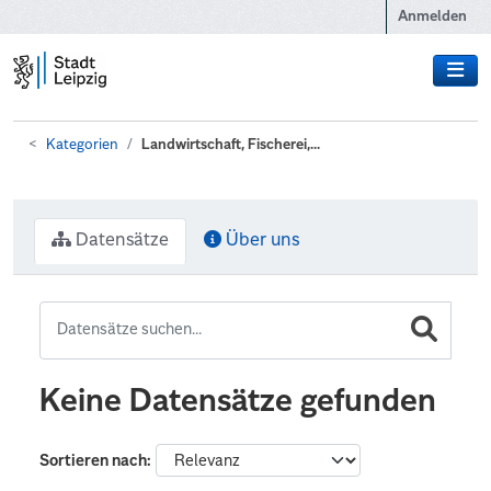
Zum Hauptinhalt wechseln
Anmelden
Kategorien
Landwirtschaft, Fischerei,...
Datensätze
Über uns
Keine Datensätze gefunden
Sortieren nach