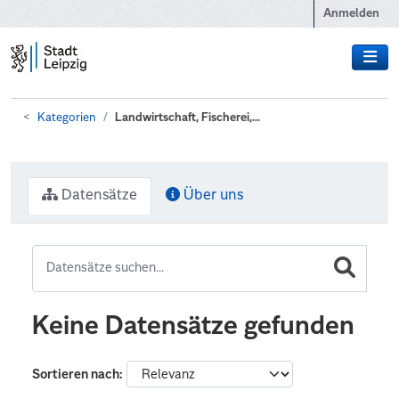
Zum Hauptinhalt wechseln
Anmelden
Kategorien
Landwirtschaft, Fischerei,...
Datensätze
Über uns
Keine Datensätze gefunden
Sortieren nach