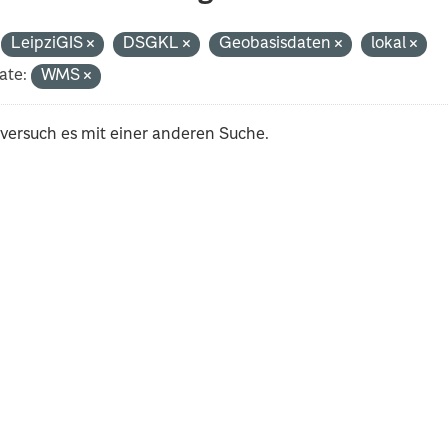
LeipziGIS
DSGKL
Geobasisdaten
lokal
ate:
WMS
 versuch es mit einer anderen Suche.