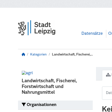
Zum Hauptinhalt wechseln
Datensätze
O
Kategorien
Landwirtschaft, Fischerei,...
Landwirtschaft, Fischerei,
Forstwirtschaft und
Nahrungsmittel
Organisationen
Ke