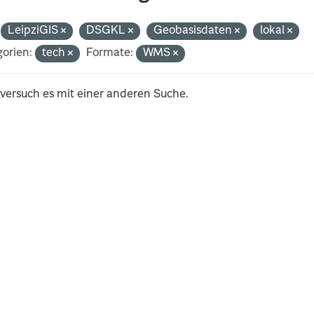
LeipziGIS
DSGKL
Geobasisdaten
lokal
orien:
tech
Formate:
WMS
 versuch es mit einer anderen Suche.