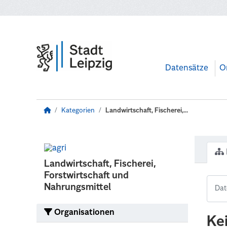
Zum Hauptinhalt wechseln
Datensätze
O
Kategorien
Landwirtschaft, Fischerei,...
Landwirtschaft, Fischerei,
Forstwirtschaft und
Nahrungsmittel
Organisationen
Ke