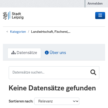
Zum Hauptinhalt wechseln
Anmelden
Kategorien
Landwirtschaft, Fischerei,...
Datensätze
Über uns
Keine Datensätze gefunden
Sortieren nach