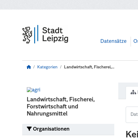
Zum Hauptinhalt wechseln
Datensätze
O
Kategorien
Landwirtschaft, Fischerei,...
Landwirtschaft, Fischerei,
Forstwirtschaft und
Nahrungsmittel
Organisationen
Ke