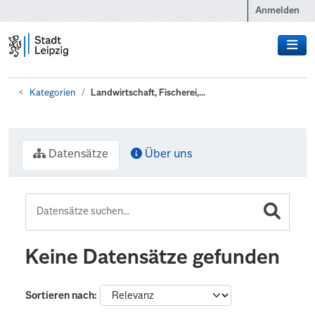
Zum Hauptinhalt wechseln
Anmelden
Kategorien
Landwirtschaft, Fischerei,...
Datensätze
Über uns
Keine Datensätze gefunden
Sortieren nach