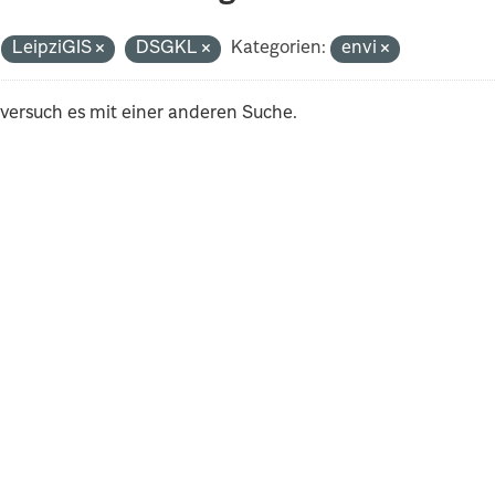
LeipziGIS
DSGKL
Kategorien:
envi
 versuch es mit einer anderen Suche.