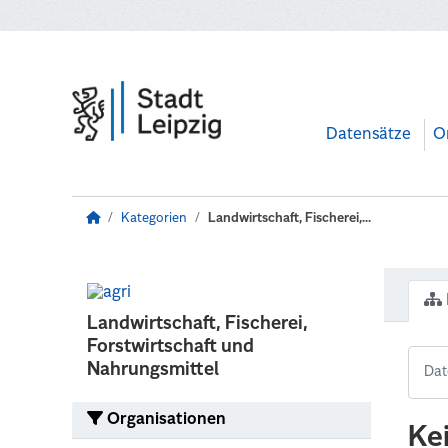
Zum Hauptinhalt wechseln
Datensätze
O
Kategorien
Landwirtschaft, Fischerei,...
Landwirtschaft, Fischerei,
Forstwirtschaft und
Nahrungsmittel
Organisationen
Ke