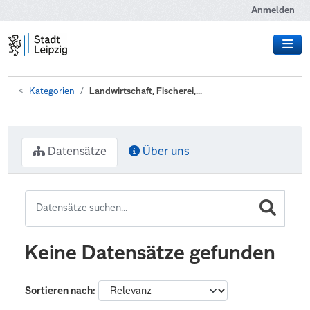
Zum Hauptinhalt wechseln
Anmelden
Kategorien
Landwirtschaft, Fischerei,...
Datensätze
Über uns
Keine Datensätze gefunden
Sortieren nach