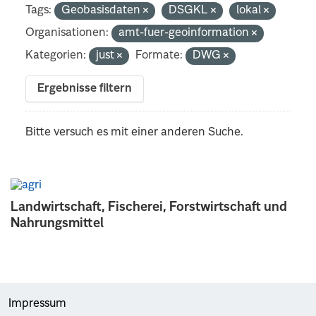
Tags:
Geobasisdaten
DSGKL
lokal
Organisationen:
amt-fuer-geoinformation
Kategorien:
just
Formate:
DWG
Ergebnisse filtern
Bitte versuch es mit einer anderen Suche.
Landwirtschaft, Fischerei, Forstwirtschaft und
Nahrungsmittel
Impressum