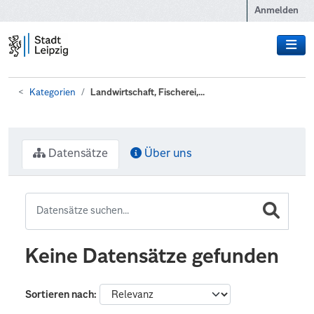
Zum Hauptinhalt wechseln
Anmelden
Kategorien
Landwirtschaft, Fischerei,...
Datensätze
Über uns
Keine Datensätze gefunden
Sortieren nach