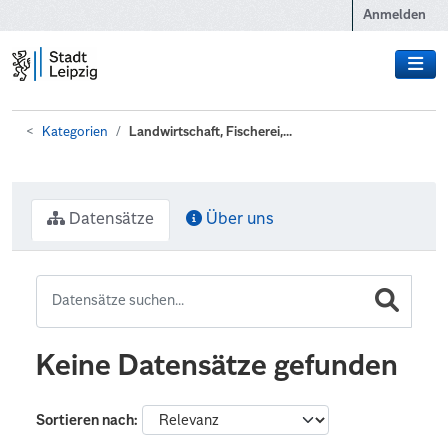
Zum Hauptinhalt wechseln
Anmelden
Kategorien
Landwirtschaft, Fischerei,...
Datensätze
Über uns
Keine Datensätze gefunden
Sortieren nach