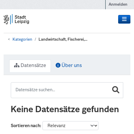
Zum Hauptinhalt wechseln
Anmelden
Kategorien
Landwirtschaft, Fischerei,...
Datensätze
Über uns
Keine Datensätze gefunden
Sortieren nach