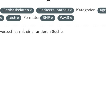
Geobasisdaten
Cadastral parcels
Kategorien:
agr
t
tech
Formate:
SHP
WMS
 versuch es mit einer anderen Suche.