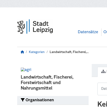
Zum Hauptinhalt wechseln
Datensätze
O
Kategorien
Landwirtschaft, Fischerei,...
Landwirtschaft, Fischerei,
Forstwirtschaft und
Nahrungsmittel
Organisationen
Ke