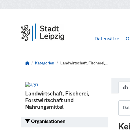
Zum Hauptinhalt wechseln
Datensätze
O
Kategorien
Landwirtschaft, Fischerei,...
Landwirtschaft, Fischerei,
Forstwirtschaft und
Nahrungsmittel
Organisationen
Ke