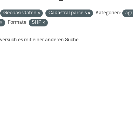
Geobasisdaten
Cadastral parcels
Kategorien:
agr
t
Formate:
SHP
 versuch es mit einer anderen Suche.