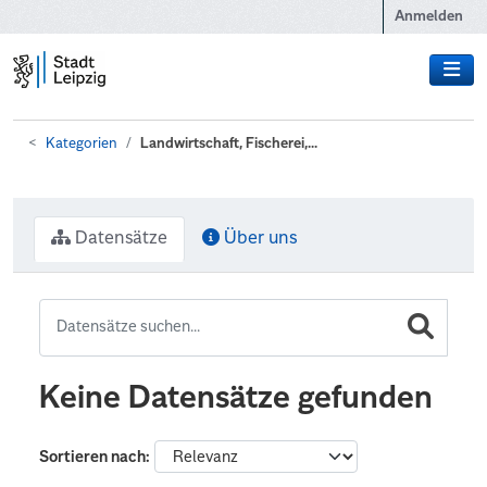
Zum Hauptinhalt wechseln
Anmelden
Kategorien
Landwirtschaft, Fischerei,...
Datensätze
Über uns
Keine Datensätze gefunden
Sortieren nach