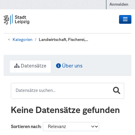
Zum Hauptinhalt wechseln
Anmelden
Kategorien
Landwirtschaft, Fischerei,...
Datensätze
Über uns
Keine Datensätze gefunden
Sortieren nach