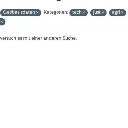
Geobasisdaten
Kategorien:
tech
just
agri
i
 versuch es mit einer anderen Suche.