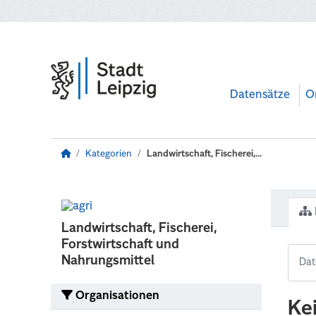
Zum Hauptinhalt wechseln
Datensätze
O
Kategorien
Landwirtschaft, Fischerei,...
Landwirtschaft, Fischerei,
Forstwirtschaft und
Nahrungsmittel
Organisationen
Ke