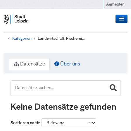
Zum Hauptinhalt wechseln
Anmelden
Kategorien
Landwirtschaft, Fischerei,...
Datensätze
Über uns
Keine Datensätze gefunden
Sortieren nach