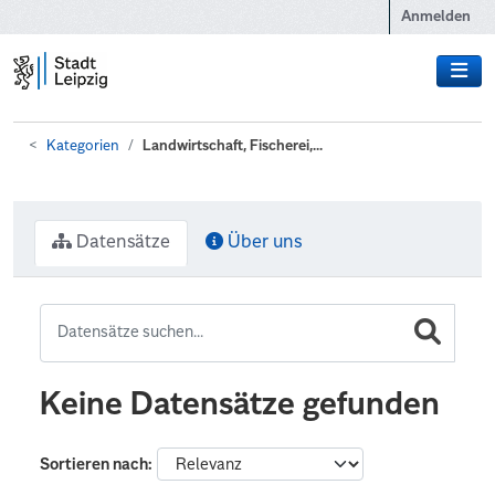
Zum Hauptinhalt wechseln
Anmelden
Kategorien
Landwirtschaft, Fischerei,...
Datensätze
Über uns
Keine Datensätze gefunden
Sortieren nach