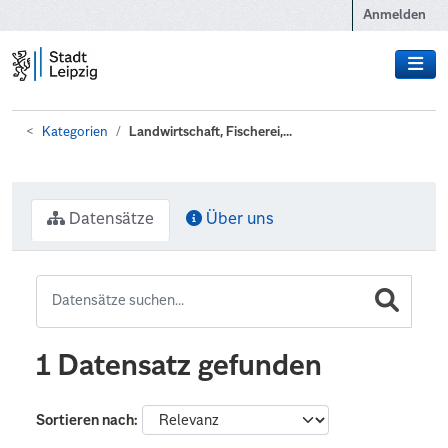
Zum Hauptinhalt wechseln
Anmelden
Kategorien
Landwirtschaft, Fischerei,...
Datensätze
Über uns
1 Datensatz gefunden
Sortieren nach