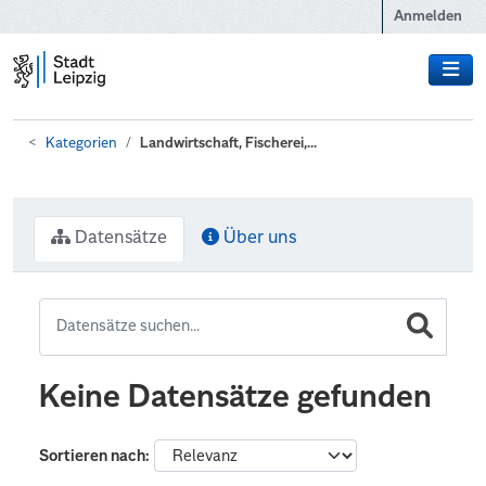
Zum Hauptinhalt wechseln
Anmelden
Kategorien
Landwirtschaft, Fischerei,...
Datensätze
Über uns
Keine Datensätze gefunden
Sortieren nach