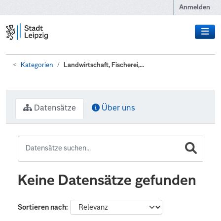
Zum Hauptinhalt wechseln
Anmelden
Kategorien
Landwirtschaft, Fischerei,...
Datensätze
Über uns
Keine Datensätze gefunden
Sortieren nach