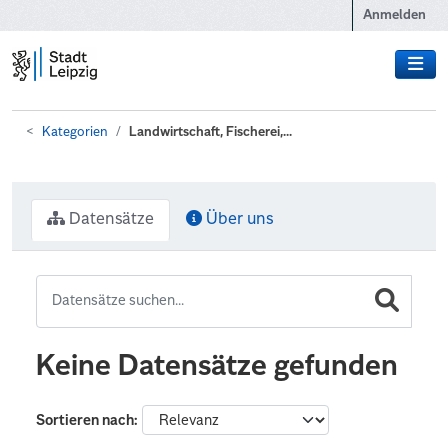
Zum Hauptinhalt wechseln
Anmelden
Kategorien
Landwirtschaft, Fischerei,...
Datensätze
Über uns
Keine Datensätze gefunden
Sortieren nach