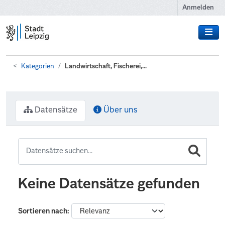
Zum Hauptinhalt wechseln
Anmelden
Kategorien
Landwirtschaft, Fischerei,...
Datensätze
Über uns
Keine Datensätze gefunden
Sortieren nach